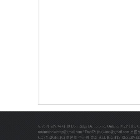
민정기 담임목사 19 Don Ridge Dr. Toronto, Ontario, M2P 1H3, Cana
torontojoosarang@gmail.com / Email2: jingkama@gmail.
COPYRIGHT(C) 토론토 주사랑 교회 ALL RIGHTS RESERVED