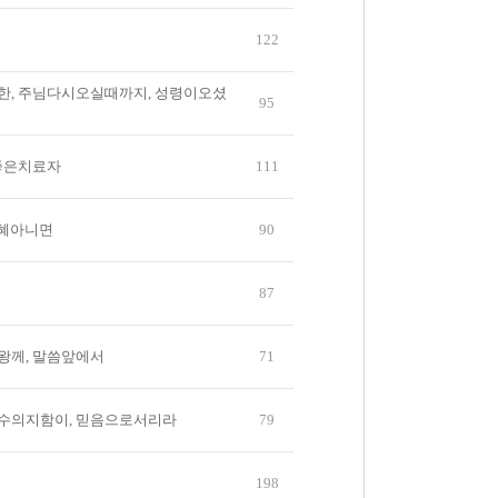
122
한, 주님다시오실때까지, 성령이오셨
95
좋은치료자
111
은혜아니면
90
87
왕께, 말씀앞에서
71
수의지함이, 믿음으로서리라
79
198