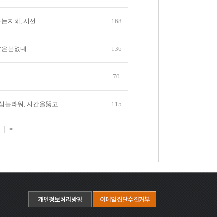
는지혜, 시선
168
같은분없네
136
70
심놀라워, 시간을뚫고
115
>