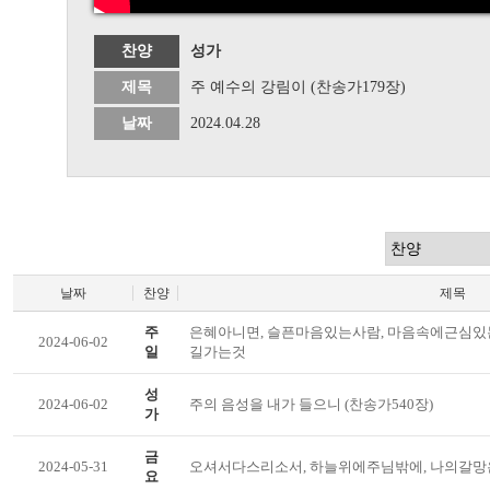
찬양
성가
제목
주 예수의 강림이 (찬송가179장)
날짜
2024.04.28
날짜
찬양
제목
주
은혜아니면, 슬픈마음있는사람, 마음속에근심있
2024-06-02
일
길가는것
성
2024-06-02
주의 음성을 내가 들으니 (찬송가540장)
가
금
2024-05-31
오셔서다스리소서, 하늘위에주님밖에, 나의갈망
요