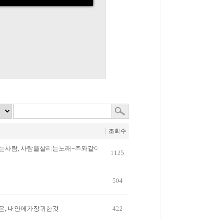
조회수
는사람, 사람을살리는노래+주와같이
1125
504
은, 내안에가장귀한것
422