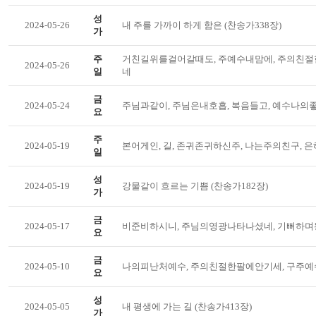
성
2024-05-26
내 주를 가까이 하게 함은 (찬송가338장)
가
주
거친길위를걸어갈때도, 주예수내맘에, 주의친절
2024-05-26
일
네
금
2024-05-24
주님과같이, 주님은내호흡, 복음들고, 예수나의
요
주
2024-05-19
본어게인, 길, 존귀존귀하신주, 나는주의친구, 
일
성
2024-05-19
강물같이 흐르는 기쁨 (찬송가182장)
가
금
2024-05-17
비준비하시니, 주님의영광나타나셨네, 기뻐하며
요
금
2024-05-10
나의피난처예수, 주의친절한팔에안기세, 구주예
요
성
2024-05-05
내 평생에 가는 길 (찬송가413장)
가