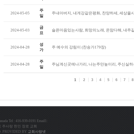
주
2024-05-05
주내아버지, 내게강같은평화, 찬양하세, 세상을사
일
금
2024-05-03
슬픈마음있는사람, 희망의노래, 온맘다해, 내주
요
성
2024-04-28
주 예수의 강림이 (찬송가179장)
가
주
2024-04-28
주님계신곳에나가리, 나는주만높이리, 주신실하
일
1
2
3
4
5
6
7
8
da Tel : 416-939-0191 Email1:
com 토론토 주사랑 한인 장로 교회
. PROVIDED BY
교회사랑넷