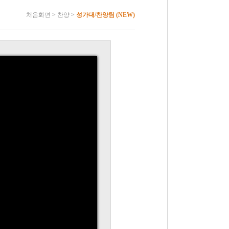
처음화면
>
찬양
>
성가대/찬양팀 (NEW)