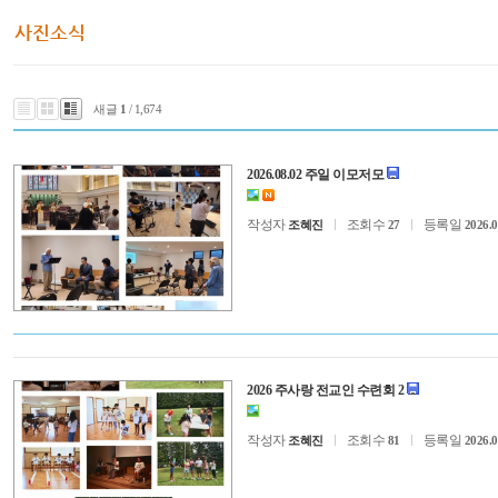
새글
1
/ 1,674
2026.08.02 주일 이모저모
작성자
조회수
등록일
조혜진
27
2026.0
2026 주사랑 전교인 수련회 2
작성자
조회수
등록일
조혜진
81
2026.0