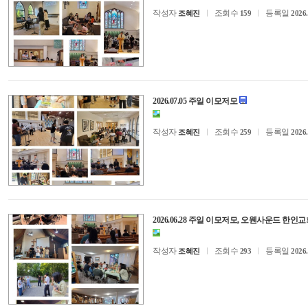
작성자
조회수
등록일
조혜진
159
2026.
2026.07.05 주일 이모저모
작성자
조회수
등록일
조혜진
259
2026.
2026.06.28 주일 이모저모, 오웬사운드 한인
작성자
조회수
등록일
조혜진
293
2026.