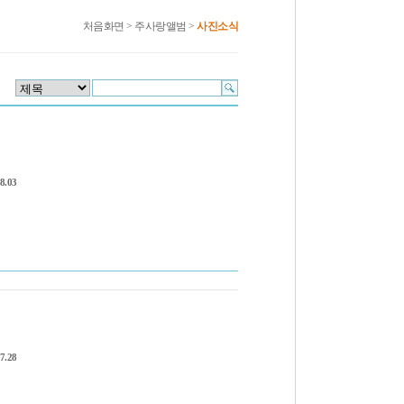
처음화면
>
주사랑앨범
>
사진소식
8.03
7.28