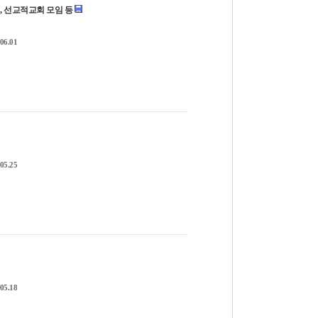
아식, 선교적교회 모임 등
06.01
05.25
05.18