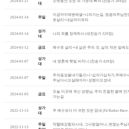
2024-01-21
오랫동안 모든 죄 가운데 빠져 (찬송가 284장)
대
지금까지에벤에셀+나의가는길, 영광의주님찬
2024-01-14
주일
로살리+내삶의이유라
성가
2024-01-14
나의 죄를 정케하사 (새찬송가 320장)
대
2024-01-12
금요
예수로 살리+내 삶은 주의 것, 삶의 작은 일에도
성가
2024-01-07
내 영혼에 햇빛 비치니 (찬송가 428장)
대
주의음성을내가들으니+십자가십자가,주예수
2024-01-07
주일
주님다시오실때까지+성령이오셨네
오늘 이곳에 계신 성령님, 주의 친절한 팔에 안기
2024-01-05
금요
가는길
성가
2022-11-13
주 예수보다 더 귀한 것은 없네 (I'd Rather Have
대
주일
약할때강함되시네, 그사랑얼마나, 변찮는주님
2022-11-13