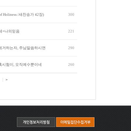
 of Holiness /새찬송가 42장)
300
세+나의믿음
221
에거하는자, 주님말씀하시면
290
혹시험이, 오직예수뿐이네
260
>