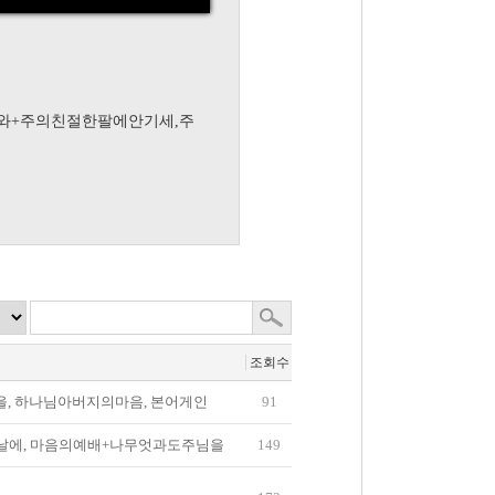
와+주의친절한팔에안기세,주
조회수
을, 하나님아버지의마음, 본어게인
91
날에, 마음의예배+나무엇과도주님을
149