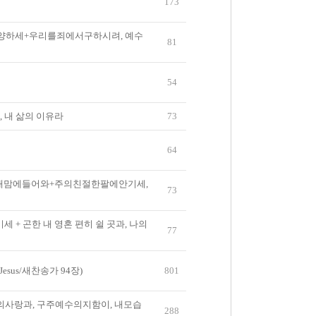
173
양하세+우리를죄에서구하시려, 예수
81
54
, 내 삶의 이유라
73
64
내맘에들어와+주의친절한팔에안기세,
73
세 + 곤한 내 영혼 편히 쉴 곳과, 나의
77
 Jesus/새찬송가 94장)
801
의사랑과, 구주예수의지함이, 내모습
288