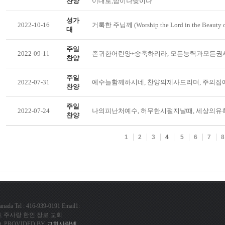
찬양
이대로,밤이나낮이나
성가
2022-10-16
거룩한 주님께 (Worship the Lord in the Beauty
대
주일
2022-09-11
존귀한어린양+송축하리라, 모든능력과모든권
찬양
주일
2022-07-31
예수늘함께하시네, 찬양의제사드리며, 주의집
찬양
주일
2022-07-24
나의피난처예수, 허무한시절지날때, 세상의유
찬양
1
2
3
4
5
6
7
8
da Tel : 416-939-0191 Email1:
com 토론토 주사랑 한인 장로 교회
. PROVIDED BY
교회사랑넷