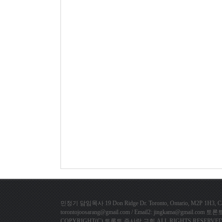
민정기 담임목사 19 Don Ridge Dr. Toronto, Ontario, M2P 1H3, Cana
torontojoosarang@gmail.com / Email2: jingkama@gmail.
COPYRIGHT(C) 토론토 주사랑 교회 ALL RIGHTS RESERVED