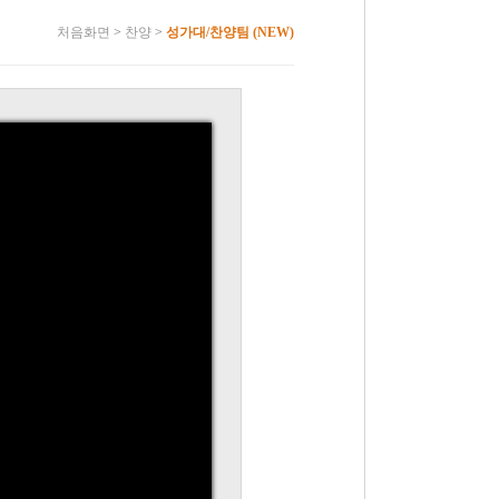
처음화면
>
찬양
>
성가대/찬양팀 (NEW)