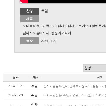
찬양
주일
제목
주의음성을내가들으니+십자가십자가,주예수내맘에들어
님다시오실때까지+성령이오셨네
날짜
2024.01.07
날짜
찬양
제목
2024-01-28
주일
십자가를질수있나, 난예수가좋다오, 갈릴리마
2024-01-21
주일
내가주인삼은, 주님의영광나타나셨네+마지막
성가