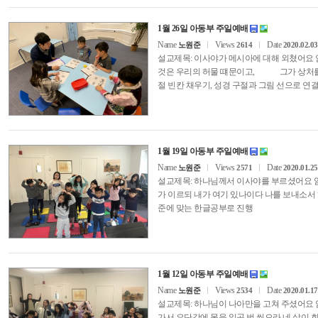
1월 26일 아동부 주일예배
Name
Views
Date
노원준
2614
2020.02.03
설교제목: 이사야가 메시아에 대해 외쳤어요 
것은 우리의 허물 떄문이고, 그가 상처를 받
절 빈칸 채우기, 성경 구절과 그림 선으로 연
1월 19일 아동부 주일예배
Name
Views
Date
노원준
2571
2020.01.25
설교제목: 하나님께서 이사야를 부르셨어
가 이르되 내가 여기 있나이다 나를 보내소서 
준에 맞는 한글공부로 진행
1월 12일 아동부 주일예배
Name
Views
Date
노원준
2534
2020.01.17
설교제목: 하나님이 나아만을 고쳐 주셨
가서 요단강에 몸을 일곱 번 씻으라 네 살이 