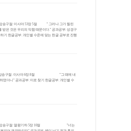
암송구절: 이사야 53장 5절 " 그러나 그가 찔린
은 것은 우리의 악함 때문이다." 공과공부: 성경구
결하기 한글공부: 개인별 수준에 맞는 한글 공부로 진행
요 암송구절: 이사야 6장 8절 "그 때에 내
하였더니" 공과공부: 미로 찾기 한글공부: 개인별 수
어요 암송구절: 열왕기하 5장 10절 "너는
회복되어 깨끗하리라" 공과공부: 병이 낫기 전과 후의