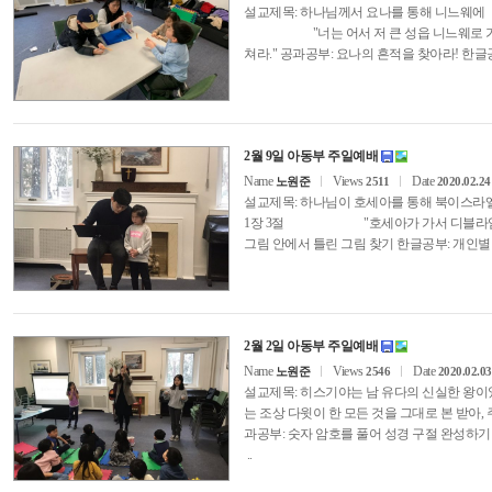
설교제목: 하나님께서 요나를 통해 니느웨
"너는 어서 저 큰 성읍 니느웨로 가
쳐라." 공과공부: 요나의 흔적을 찾아라! 한글
2월 9일 아동부 주일예배
Name
Views
Date
노원준
2511
2020.02.24
설교제목: 하나님이 호세아를 통해 북
1장 3절 "호세아가 가서 디블라임의 딸
그림 안에서 틀린 그림 찾기 한글공부: 개인
2월 2일 아동부 주일예배
Name
Views
Date
노원준
2546
2020.02.03
설교제목: 히스기야는 남 유다의 신실한 
는 조상 다윗이 한 모든 것을 그대로 본 받
과공부: 숫자 암호를 풀어 성경 구절 완성하
..