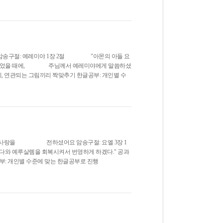
 암송구절: 예레미야 1장 2절 "아몬의 아들 요
이 되었을 때에, 주님께서 예레미야에게 말씀하셨
기, 연관되는 그림끼리 짝맞추기 한글공부: 개인별 수
에 사랑을 전하셨어요 암송구절: 요엘 3장 1
와 예루살렘을 회복시켜서 번영하게 하겠다." 공과
글공부: 개인별 수준에 맞는 한글공부로 진행