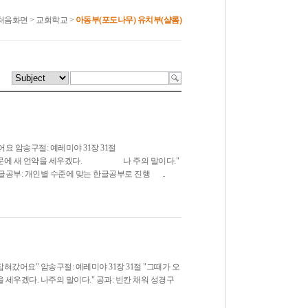
처음화면
>
교회학교
>
아동부(포도나무) 유치부(샬롬)
예언했어요 암송구절: 예레미야 31장 31절
다 가문에 새 언약을 세우겠다. 나 주의 말이다."
글공부: 개인별 수준에 맞는 한글공부로 진행 ..
잡혀갔어요" 암송구절: 예레미야 31장 31절 "그때가 오
세우겠다. 나주의 말이다." 공과: 빈칸 채워 성경구