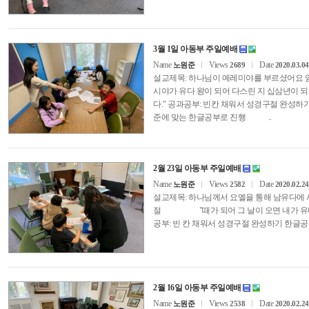
3월 1일 아동부 주일예배
Name
Views
Date
노원준
2689
2020.03.04
설교제목: 하나님이 예레미야를 부르셨어요
시야가 유다 왕이 되어 다스린 지 십삼년
다." 공과공부: 빈칸 채워서 성경구절 완성하
준에 맞는 한글공부로 진행 ..
2월 23일 아동부 주일예배
Name
Views
Date
노원준
2582
2020.02.24
설교제목: 하나님께서 요엘을 통해 남유다
절 "때가 되어 그 날이 오면 내가 유다
공부: 빈 칸 채워서 성경구절 완성하기 한
2월 16일 아동부 주일예배
Name
Views
Date
노원준
2538
2020.02.24