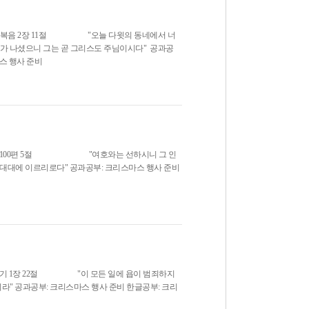
누가복음 2장 11절 "오늘 다윗의 동네에서 너
으니 그는 곧 그리스도 주님이시다" 공과공
스마스 행사 준비
시편 100편 5절 "여호와는 선하시니 그 인
에 이르리로다" 공과공부: 크리스마스 행사 준비
 욥기 1장 22절 "이 모든 일에 욥이 범죄하지
" 공과공부: 크리스마스 행사 준비 한글공부: 크리