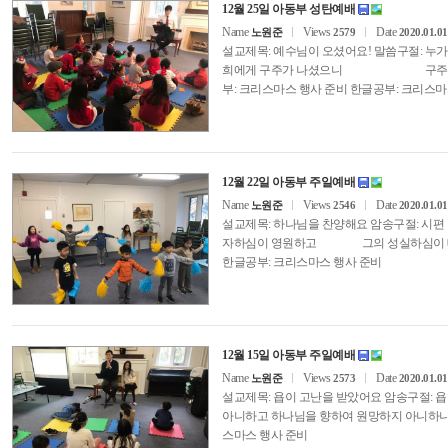
12월 25일 아동부 성탄예배
Name
Views
Date
노원준
2579
2020.01.01
설교제목: 예수님이 오셨어요! 말씀구절: 
희에게 구주가 나셨으니 구주가 나셨
부: 크리스마스 행사 준비 한글공부: 크리
12월 22일 아동부 주일예배
Name
Views
Date
노원준
2546
2020.01.01
설교제목: 하나님을 찬양해요 암송구절: 
자하심이 영원하고 그의 성실하심이 대대
한글공부: 크리스마스 행사 준비
12월 15일 아동부 주일예배
Name
Views
Date
노원준
2573
2020.01.01
설교제목: 욥이 고난을 받았어요 암송구절:
아니하고 하나님을 향하여 원망하지 아니하니라
스마스 행사 준비