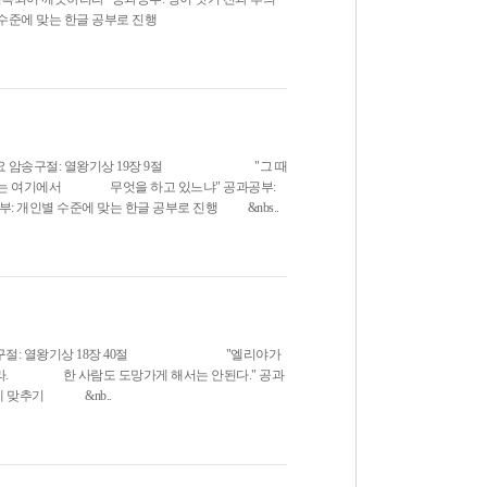
인별 수준에 맞는 한글 공부로 진행
쳤어요 암송구절: 열왕기상 19장 9절 "그 때
 너는 여기에서 무엇을 하고 있느냐" 공과공부:
부: 개인별 수준에 맞는 한글 공부로 진행 &nbs..
암송구절: 열왕기상 18장 40절 "엘리야가
아라. 한 사람도 도망가게 해서는 안된다." 공과
문제 맞추기 &nb..