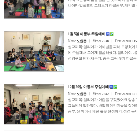
나아만 얼굴표정 그려보기 한글공부: 개
1월 5일 아동부 주일예배
Name
Views
Date
노원준
2538
2020.01.15
설교제목: 엘리야가 이세벨을 피해 도망
에 주님께서 그에게 말씀하셨다. 엘리야야
성경구절 빈칸 채우기, 숨은 그림 찾기 한글공
12월 29일 아동부 주일예배
Name
Views
Date
노원준
2542
2020.01.01
설교제목: 엘리야가 아합을 꾸짖었어요 
그들에게 말하였다. 바알의 예언자들을 잡
공부: 선 이어서 제단 불꽃 완성하기, 성경 