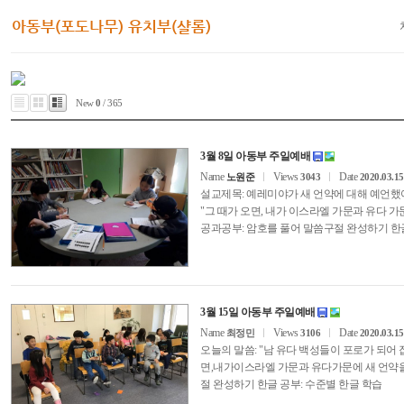
New
0
/ 365
3월 8일 아동부 주일예배
Name
Views
Date
노원준
3043
2020.03.15
설교제목: 예레미야가 새 언약에 대해 
"그 때가 오면, 내가 이스라엘 가문과 유
공과공부: 암호를 풀어 말씀구절 완성하기 한
3월 15일 아동부 주일예배
Name
Views
Date
최정민
3106
2020.03.15
오늘의 말씀: "남 유다 백성들이 포로가 되어 
면,내가이스라엘 가문과 유다가문에 새 언약을 
절 완성하기 한글 공부: 수준별 한글 학습