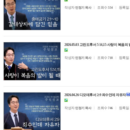
작성자
조회수
등록일
민정기 목사
554
2026.05.03 고린도후서 5 14,15 사랑이 복음
작성자
조회수
등록일
민정기 목사
718
2026.04.26 디모데후서 2:9 죄수인데 자유자
작성자
조회수
등록일
민정기 목사
746