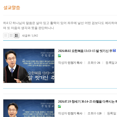
히4:12 하나님의 말씀은 살아 있고 활력이 있어 좌우에 날선 어떤 검보다도 예리하
며 또 마음의 생각과 뜻을 판단하나니
새글
0
/ 1,042
2026.08.02 요한복음 13:13~15 발 씻기신 주
작성자
조회수
등록일
민정기 목사
26
2
2026.07.19 창세기 30:14~25 라헬을 다루시는
작성자
조회수
등록일
민정기 목사
120