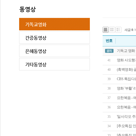
새글
0
/
번호
기독교 영화
영화 사도행
41
(흑백영화) 
40
CBS 특집
39
영화 '부활' 
38
요한복음 - 
37
요한복음 - 
36
'일사각오 주
35
[추모특집 인
34
[추모특집 인
33