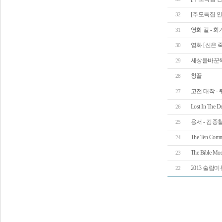
[추모특집 인
32
영화 길 -
31
영화 [신은 
30
세상을바꾼책 킹제
29
창끝
28
고전 대작 -
27
Lost In The D
26
용서 - 김종
25
The Ten Comm
24
The Bible M
23
2013 술람미
22