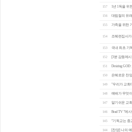
1년 1독을 위
157
대림절의 유
156
가족을 위한 
155
조혜련집사가 
154
국내 최초 기
153
[3분 감동메시
152
Desiring GOD: 
151
은혜로운 찬양!
150
"우리가 교회다!" (
149
예배가 무엇이
148
알기쉬운 교회
147
Brad TV "
146
“기독교는 종
145
[찬양] 나의
144