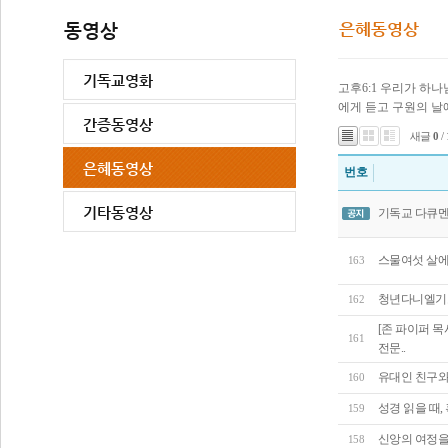
고후6:1 우리가 하
에게 듣고 구원의 날
새글
0
/
번호
기독교 다큐멘
스물여섯 살에 
163
청년다니엘기
162
[존 파이퍼 
161
전문..
유대인 친구와
160
성경 읽을 때,
159
신앙의 여정을
158